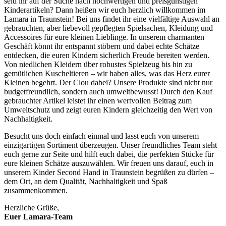
seid ihr auf der Suche nach hochwertigen und preisgünstigen
Kinderartikeln? Dann heißen wir euch herzlich willkommen im
Lamara in Traunstein! Bei uns findet ihr eine vielfältige Auswahl an
gebrauchten, aber liebevoll gepflegten Spielsachen, Kleidung und
Accessoires für eure kleinen Lieblinge. In unserem charmanten
Geschäft könnt ihr entspannt stöbern und dabei echte Schätze
entdecken, die euren Kindern sicherlich Freude bereiten werden.
Von niedlichen Kleidern über robustes Spielzeug bis hin zu
gemütlichen Kuscheltieren – wir haben alles, was das Herz eurer
Kleinen begehrt. Der Clou dabei? Unsere Produkte sind nicht nur
budgetfreundlich, sondern auch umweltbewusst! Durch den Kauf
gebrauchter Artikel leistet ihr einen wertvollen Beitrag zum
Umweltschutz und zeigt euren Kindern gleichzeitig den Wert von
Nachhaltigkeit.
Besucht uns doch einfach einmal und lasst euch von unserem
einzigartigen Sortiment überzeugen. Unser freundliches Team steht
euch gerne zur Seite und hilft euch dabei, die perfekten Stücke für
eure kleinen Schätze auszuwählen. Wir freuen uns darauf, euch in
unserem Kinder Second Hand in Traunstein begrüßen zu dürfen –
dem Ort, an dem Qualität, Nachhaltigkeit und Spaß
zusammenkommen.
Herzliche Grüße,
Euer Lamara-Team